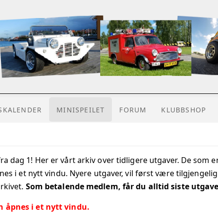
TSKALENDER
MINISPEILET
FORUM
KLUBBSHOP
fra dag 1! Her er vårt arkiv over tidligere utgaver. De so
åpnes i et nytt vindu. Nyere utgaver, vil først være tilgjeng
arkivet.
Som betalende medlem, får du alltid siste utgave r
n åpnes i et nytt vindu.