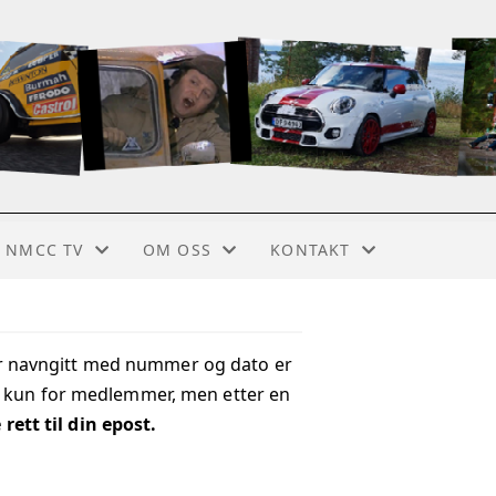
NMCC TV
OM OSS
KONTAKT
NMCC PLAY
INTRODUKSJON OG HISTORIE
KONTAKT
m er navngitt med nummer og dato er
NMCC LIVE
VEDTEKTER
STYRET
elig kun for medlemmer, men etter en
SAMARBEIDSPARTNERE
BLI MEDLEM
ett til din epost.
LOKALE KLUBBER