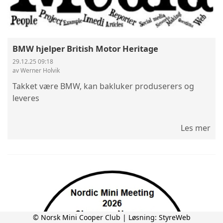
BMW hjelper British Motor Heritage
29.12.25 09:18
av Werner Holvik
Takket være BMW, kan bakluker produserers og
leveres
Les mer
© Norsk Mini Cooper Club | Løsning:
StyreWeb